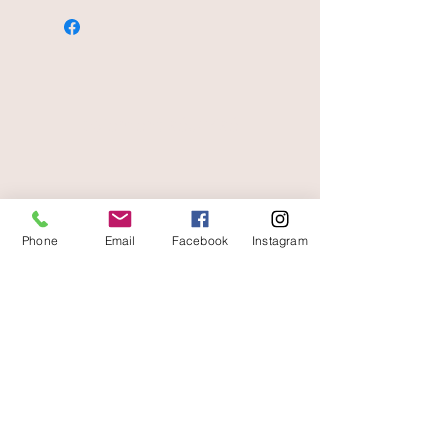
paiement sécurisé
livraison offerte
et rapide
Phone
Email
Facebook
Instagram
A votre écoute
06 87 56 91 61
Informazioni sul tuo negozio
Gaia, 8° posto Jean Jaurès
30250 Sommieres Francia