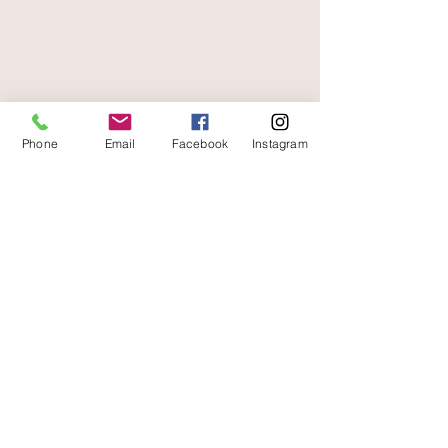
Matériau très léger qui permet de
faire des bijoux faciles à porter.
livraison offerte
et rapide
Phone
Email
Facebook
Instagram
A votre écoute
06 87 56 91 61
Informazioni sul tuo negozio
Gaia, 8° posto Jean Jaurès
30250 Sommieres Francia
04 66 77 76 93
/
06 87 56 91 61
gaiagrum@gmail.com