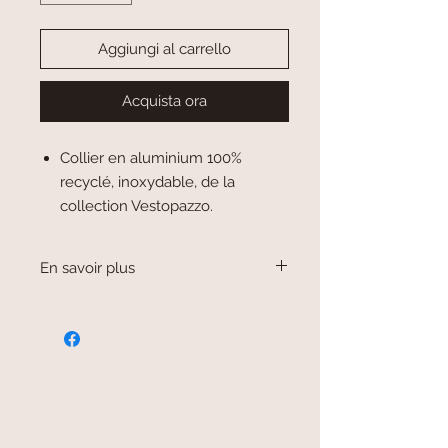
Aggiungi al carrello
Acquista ora
Collier en aluminium 100%
recyclé, inoxydable, de la
collection Vestopazzo.
En savoir plus
Les bijoux sont fabriqués à la main
dans des ateliers qui recyclent les
matériaux.
Ainsi, les bijoux en aluminium sont
issus des capsules de bouteilles et
canette de boisson fondues.
Tous les bijoux sont garantis sans
paiement sécurisé
nickel.