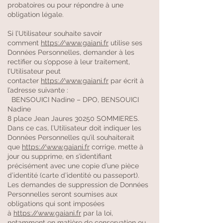
probatoires ou pour répondre à une
obligation légale.
Si l’Utilisateur souhaite savoir
comment
https://www.gaiani.fr
utilise ses
Données Personnelles, demander à les
rectifier ou s’oppose à leur traitement,
l’Utilisateur peut
contacter
https://www.gaiani.fr
par écrit à
l’adresse suivante :
BENSOUICI Nadine – DPO, BENSOUICI
Nadine
8 place Jean Jaures 30250 SOMMIERES.
Dans ce cas, l’Utilisateur doit indiquer les
Données Personnelles qu’il souhaiterait
que
https://www.gaiani.fr
corrige, mette à
jour ou supprime, en s’identifiant
précisément avec une copie d’une pièce
d’identité (carte d’identité ou passeport).
Les demandes de suppression de Données
Personnelles seront soumises aux
obligations qui sont imposées
à
https://www.gaiani.fr
par la loi,
notamment en matière de conservation ou