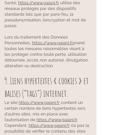
Santé,
https://www.gaiani.fr
utilise des
réseaux protégés par des dispositifs
standards tels que par pare-feu, la
pseudonymisation, l’encryption et mot de
passe.
Lors du traitement des Données
Personnelles,
https://www.gaiani.fr
prend
toutes les mesures raisonnables visant à
les protéger contre toute perte, utilisation
détournée, accès non autorisé, divulgation,
altération ou destruction.
9. Liens hypertextes « cookies » et
balises (“tags”) internet.
Le site
https://www.gaiani.fr
contient un
certain nombre de liens hypertextes vers
d’autres sites, mis en place avec
l’autorisation de
https://www.gaiani.fr
.
Cependant,
https://www.gaiani.fr
n’a pas la
possibilité de vérifier le contenu des sites