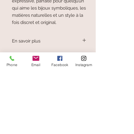
expressive, parfaite pour quelqu’un
qui aime les bijoux symboliques, les
matières naturelles et un style à la
fois discret et original.
En savoir plus
L'ambre est une sève de pin fossilisée et
non une pierre.
On la trouve principalement en Mer
Phone
Email
Facebook
Instagram
Baltique.
Ses couleurs varient du jaune
translucide à mat (royal), vert (oxydation),
cognac, voire rouge (ambre cerise).
paiement sécurisé
livraison offerte
et rapide