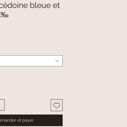
cédoine bleue et
25‰
mander et payer