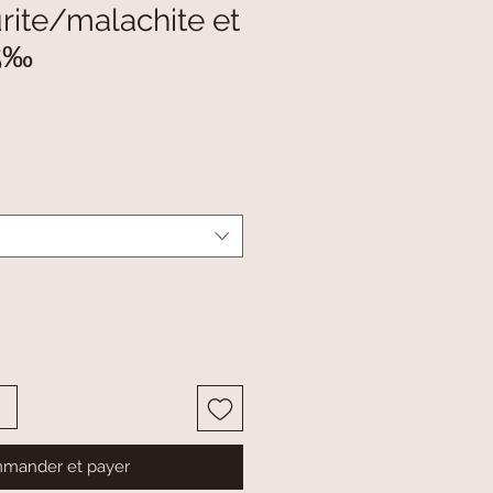
rite/malachite et
25‰
mander et payer