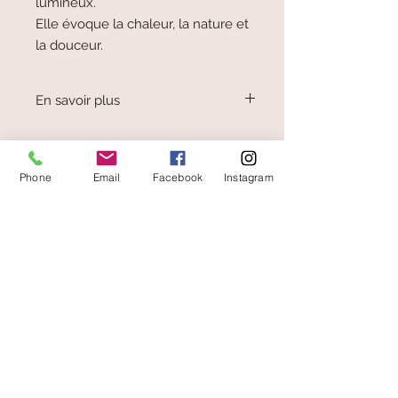
lumineux.
Elle évoque la chaleur, la nature et
la douceur.
En savoir plus
L'ambre est une sève de pin fossilisée et
non une pierre.
On la trouve principalement en Mer
Phone
Email
Facebook
Instagram
Baltique.
Ses couleurs varient du jaune
translucide à mat (royal), vert (oxydation),
cognac, voire rouge (ambre cerise).
paiement sécurisé
livraison offerte
et rapide