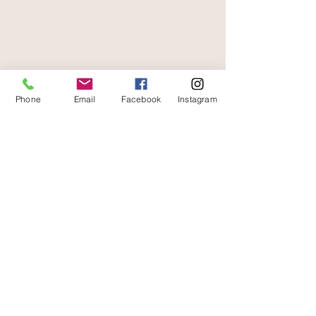
paiement sécurisé
livraison offerte
et rapide
Phone
Email
Facebook
Instagram
A votre écoute
06 87 56 91 61
boutique
Gaïa 8 place Jean Jaurès 30250 Sommières
Contact