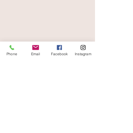
paiement sécurisé
livraison offerte
Phone
Email
Facebook
Instagram
et rapide
A votre écoute
06 87 56 91 61
boutique
Gaïa 8 place Jean Jaurès 30250 Sommières