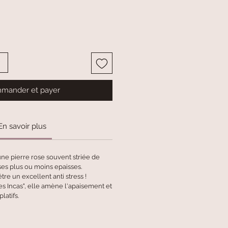
mander et payer
En savoir plus
une pierre rose souvent striée de
ses plus ou moins epaisses.
tre un excellent anti stress !
es Incas", elle amène l'apaisement et
latifs.