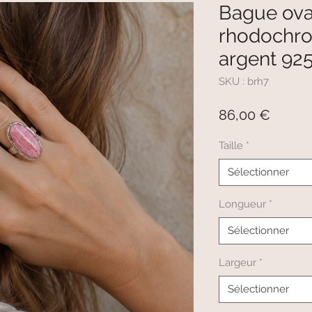
Bague ova
rhodochros
argent 9
SKU : brh7
Prix
86,00 €
Taille
*
Sélectionner
Longueur
*
Sélectionner
Largeur
*
Sélectionner