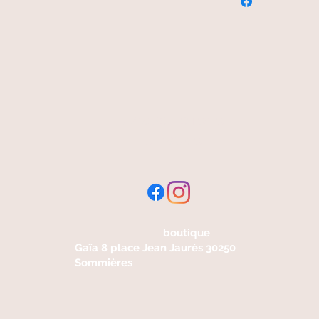
livraison offerte
et rapide
boutique
Gaïa 8 place Jean Jaurès 30250
Sommières