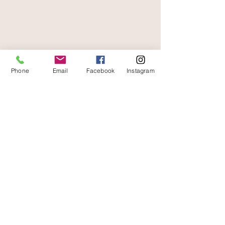
paiement sécurisé
livraison offerte
et rapide
Phone
Email
Facebook
Instagram
A votre écoute
06 87 56 91 61
boutique
Gaïa 8 place Jean Jaurès 30250 Sommières
Contact