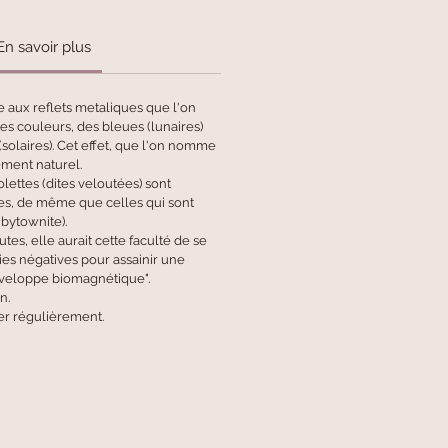
En savoir plus
e aux reflets metaliques que l'on
es couleurs, des bleues (lunaires)
solaires). Cet effet, que l'on nomme
ement naturel.
olettes (dites veloutées) sont
es, de même que celles qui sont
bytownite).
tes, elle aurait cette faculté de se
es négatives pour assainir une
nveloppe biomagnétique".
n.
er régulièrement.