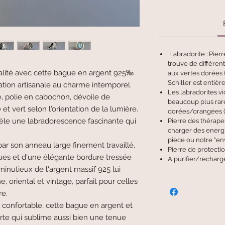
Labradorite : Pierr
trouve de différent
alité avec cette bague en argent 925‰
aux vertes dorées (
Schiller est entièr
éation artisanale au charme intemporel.
Les labradorites vi
, polie en cabochon, dévoile de
beaucoup plus rar
et vert selon l'orientation de la lumière.
dorées/orangées (
vèle une labradorescence fascinante qui
Pierre des thérapeu
charger des energi
pièce ou notre "e
r son anneau large finement travaillé,
Pierre de protectio
ues et d'une élégante bordure tressée
A purifier/recharg
 minutieux de l'argent massif 925 lui
, oriental et vintage, parfait pour celles
re.
 confortable, cette bague en argent et
orte qui sublime aussi bien une tenue