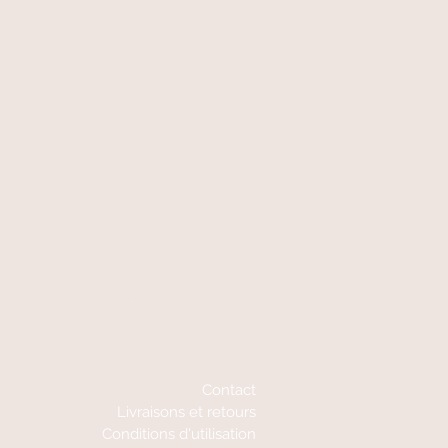
A votre écoute
06 87 56 91 61
Contact
Livraisons et retours
Conditions d'utilisation