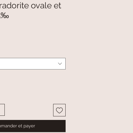
adorite ovale et
25‰
mander et payer