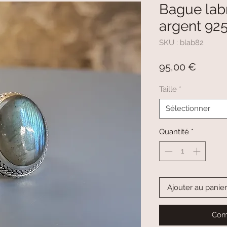
Bague labr
argent 9
SKU : blab82
Prix
95,00 €
Taille
*
Sélectionner
Quantité
*
Ajouter au panier
Com