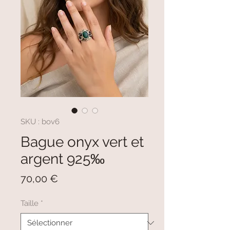
SKU : bov6
Bague onyx vert et
argent 925‰
Prix
70,00 €
Taille
*