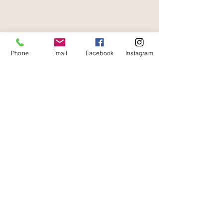
livraison offerte
et rapide
Phone
Email
Facebook
Instagram
A votre écoute
06 87 56 91 61
boutique
Gaïa 8 place Jean Jaurès 30250 Sommières
Contact
Livraisons et retours
Conditions d'utilisation