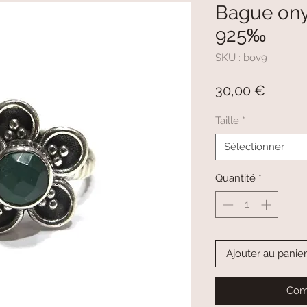
Bague onyx
925‰
SKU : bov9
Prix
30,00 €
Taille
*
Sélectionner
Quantité
*
Ajouter au panier
Com