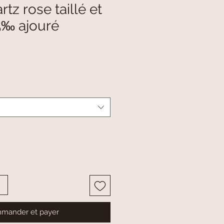
tz rose taillé et
5‰ ajouré
mander et payer