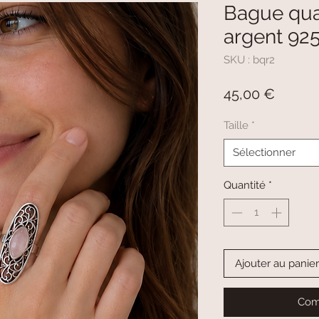
Bague quar
argent 92
SKU : bqr2
Prix
45,00 €
Taille
*
Sélectionner
Quantité
*
Ajouter au panier
Com