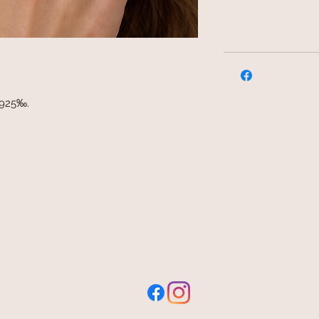
t 925‰.
livraison offerte
et rapide