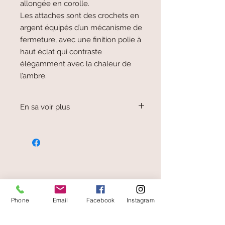
allongée en corolle.
Les attaches sont des crochets en
argent équipés d’un mécanisme de
fermeture, avec une finition polie à
haut éclat qui contraste
élégamment avec la chaleur de
l’ambre.
En sa voir plus
L'ambre est une sève de conifère
fossilisée que l'on trouve en Mer
Baltique.
Ses couleurs varient du jaune
translucide à mat (royal), vert (oxydation),
cognac, voire rouge.
On dit que l'ambre apaise les douleurs
paiement sécurisé
(dents, arthrose, arthryte, asthme)
Phone
Email
Facebook
Instagram