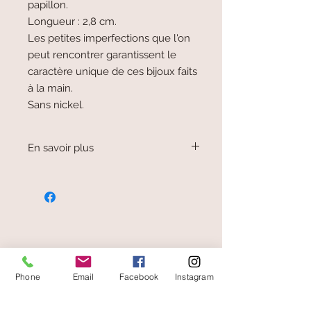
papillon.
Longueur : 2,8 cm.
Les petites imperfections que l'on
peut rencontrer garantissent le
caractère unique de ces bijoux faits
à la main.
Sans nickel.
En savoir plus
Les bijoux sont fabriqués à la main
dans des ateliers qui recyclent les
matériaux.
Ainsi, les bijoux en aluminium sont
issus des capsules de bouteilles et
canette de boisson fondues.
Tous les bijoux sont garantis sans
paiement sécurisé
nickel.
Phone
Email
Facebook
Instagram
Matériau très léger qui permet de
faire des bijoux faciles à porter.