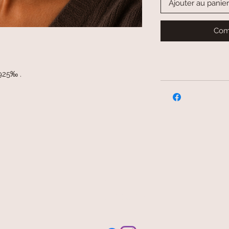
Ajouter au panier
Com
 925‰ .
livraison offerte
et rapide