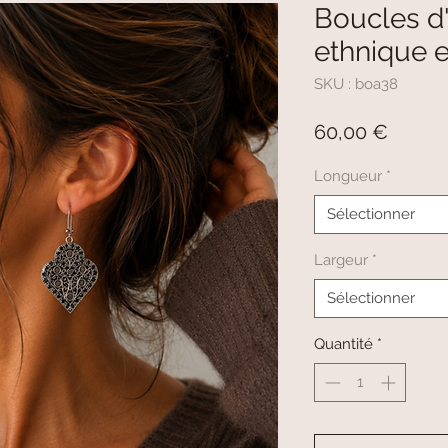
Boucles d'
ethnique 
SKU : boa38
Prix
60,00 €
Longueur
*
Sélectionner
Largeur
*
Sélectionner
Quantité
*