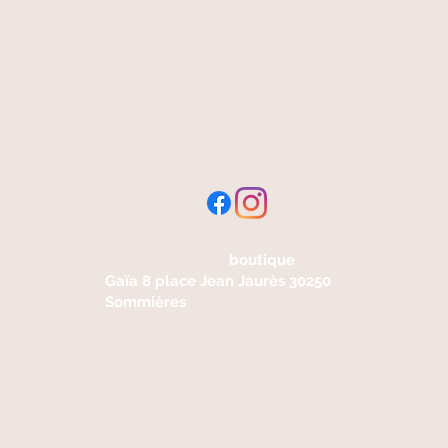
livraison offerte
et rapide
boutique
Gaïa 8 place Jean Jaurès 30250
Sommières