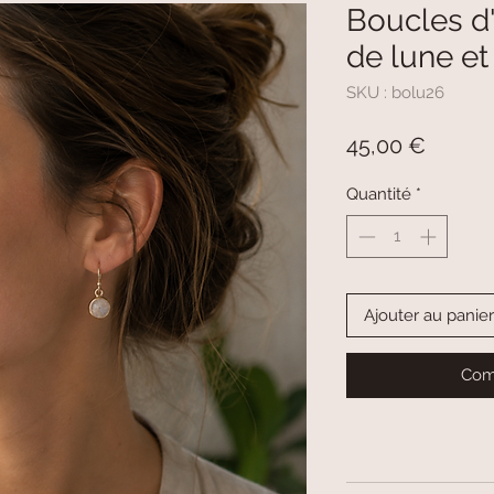
Boucles d'
de lune e
SKU : bolu26
Prix
45,00 €
Quantité
*
Ajouter au panier
Com