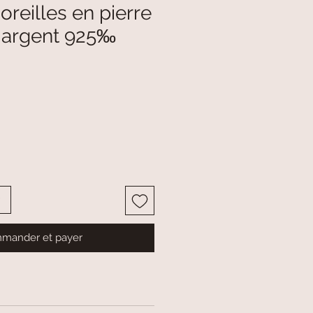
oreilles en pierre
t argent 925‰
mander et payer