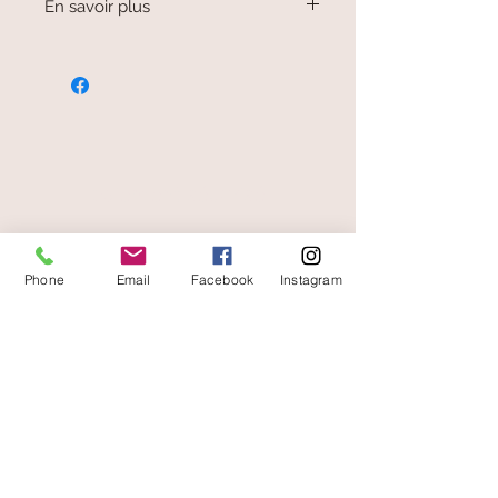
En savoir plus
Les bijoux sont fabriqués à la main
dans des ateliers qui recyclent les
matériaux.
Ainsi, les bijoux en aluminium sont
issus des capsules de bouteilles et
canette de boisson fondues.
Tous les bijoux sont garantis sans
paiement sécurisé
nickel.
Matériau très léger qui permet de
faire des bijoux faciles à porter.
Phone
Email
Facebook
Instagram
livraison offerte
et rapide
A votre écoute
06 87 56 91 61