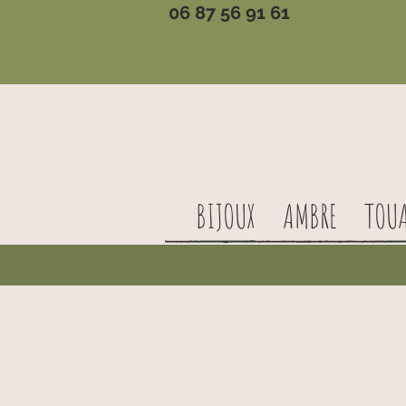
06 87 56 91 61
BIJOUX
AMBRE
TOU