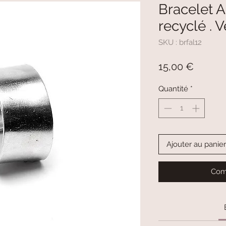
Bracelet 
recyclé . 
SKU : brfal12
Prix
15,00 €
Quantité
*
Ajouter au panier
Com