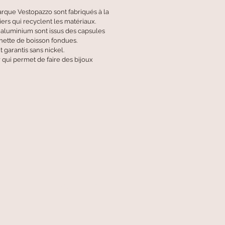
arque Vestopazzo sont fabriqués à la
ers qui recyclent les matériaux.
n aluminium sont issus des capsules
anette de boisson fondues.
t garantis sans nickel.
 qui permet de faire des bijoux
A votre écoute
06 87 56 91 61