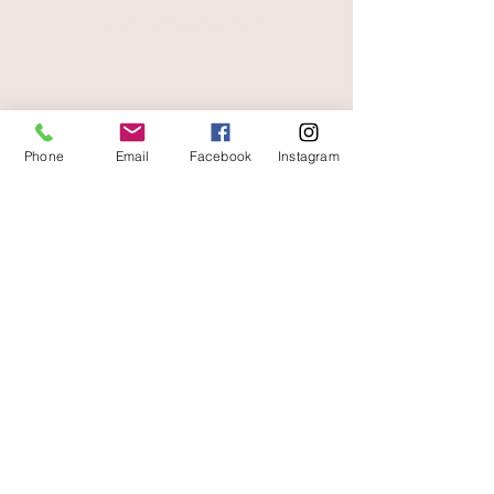
paiement sécurisé
livraison offerte
et rapide
Phone
Email
Facebook
Instagram
A votre écoute
06 87 56 91 61
boutique
Gaïa 8 place Jean Jaurès 30250 Sommières
Contact