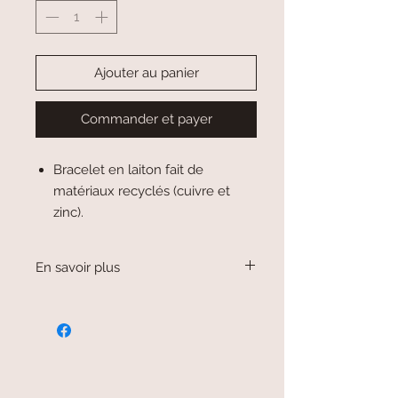
Ajouter au panier
Commander et payer
Bracelet en laiton fait de
matériaux recyclés (cuivre et
zinc).
En savoir plus
Bracelet doré, en laiton. Testé sans
nickel donc pas d'allergie!
Ce bracelet fait partie de la collection
Doodle de Vestopazzo.