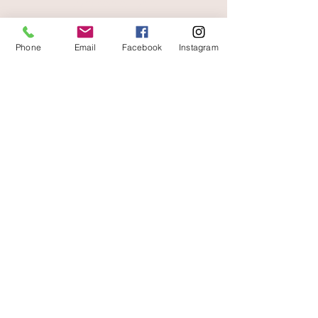
livraison offerte
et rapide
Phone
Email
Facebook
Instagram
A votre écoute
06 87 56 91 61
boutique
Gaïa 8 place Jean Jaurès 30250 Sommières
Contact
Livraisons et retours
Conditions d'utilisation
Mentions légales
Paiements sécurisés