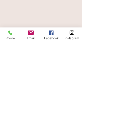
paiement sécurisé
livraison offerte
et rapide
Phone
Email
Facebook
Instagram
A votre écoute
06 87 56 91 61
boutique
Gaïa 8 place Jean Jaurès 30250 Sommières