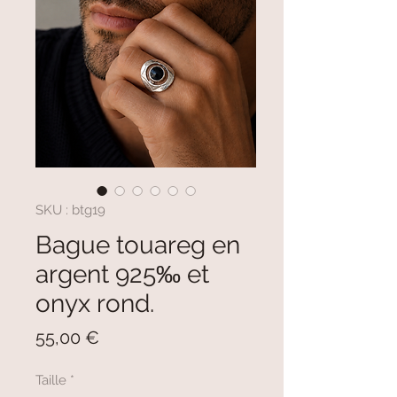
SKU : btg19
Bague touareg en
argent 925‰ et
onyx rond.
Prix
55,00 €
Taille
*