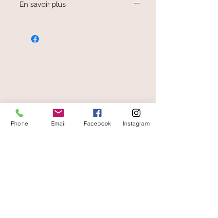
En savoir plus
Les bijoux sont fabriqués au sein de
coopératives des arts qui réunissent de
nombreux artisans.
paiement sécurisé
Phone
Email
Facebook
Instagram
livraison offerte
et rapide
A votre écoute
06 87 56 91 61