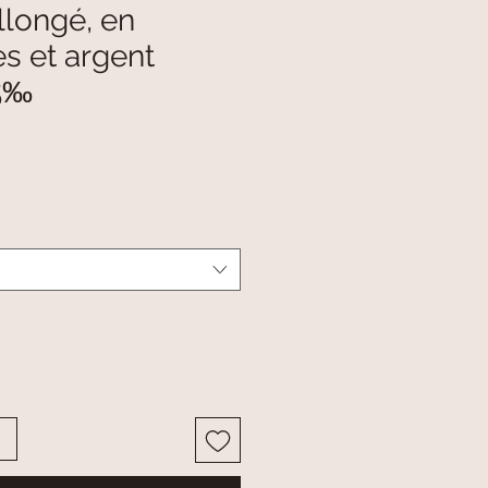
llongé, en
s et argent
25‰