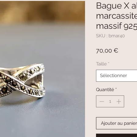
Bague X a
marcassite
massif 9
SKU : bmar40
Prix
70,00 €
Taille
*
Sélectionner
Quantité
*
Ajouter au panier