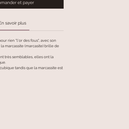
mander et payer
En savoir plus
our rien "l'or des fous", avec son
 la marcassite (marcasite) brille de
nt très semblables, elles ont la
ue.
cubique tandis que la marcassite est