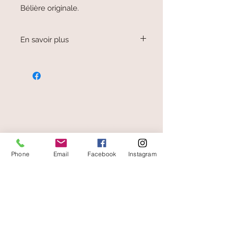
Bélière originale.
En savoir plus
La turquoise spiny oyster est un
composite de coquillage d'huitre et de
turquoise d'Arizona, liés ensemble avec
du cuivre.
C'est une tradition ancienne de la
bijouterie des indiens Mohave vivant
dans le désert d'Arizona. (Amérique)
paiement sécurisé
Phone
Email
Facebook
Instagram
livraison offerte
et rapide