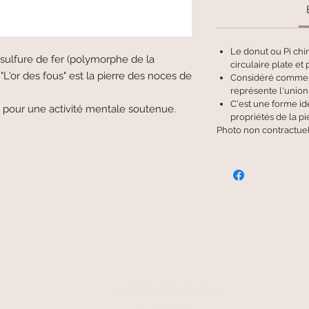
Le donut ou Pi chin
sulfure de fer (polymorphe de la
circulaire plate et
 "L'or des fous" est la pierre des noces de
Considéré comme u
représente l'union 
C'est une forme id
 pour une activité mentale soutenue.
propriétés de la pi
Photo non contractuell
livraison offerte