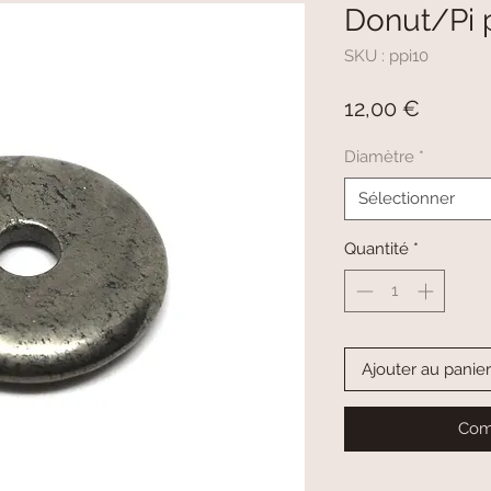
Donut/Pi p
SKU : ppi10
Prix
12,00 €
Diamètre
*
Sélectionner
Quantité
*
Ajouter au panier
Com