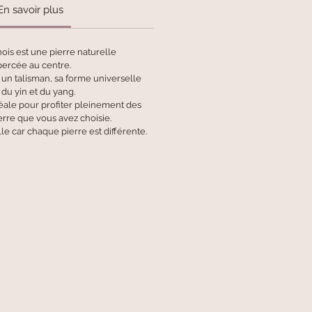
En savoir plus
ois est une pierre naturelle
 percée au centre.
n talisman, sa forme universelle
du yin et du yang.
éale pour profiter pleinement des
erre que vous avez choisie.
e car chaque pierre est différente.
A votre écoute