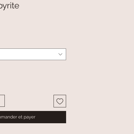
yrite
mander et payer