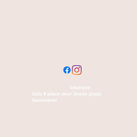
livraison offerte
et rapide
boutique
Gaïa 8 place Jean Jaurès 30250
Sommières