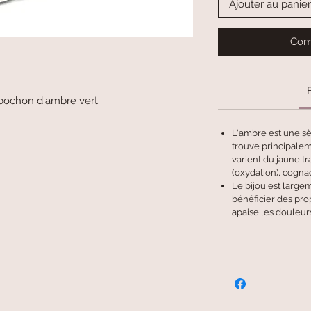
Ajouter au panier
Com
bochon d'ambre vert.
L'ambre est une sè
trouve principalem
varient du jaune tr
(oxydation), cognac
Le bijou est largem
bénéficier des prop
apaise les douleurs