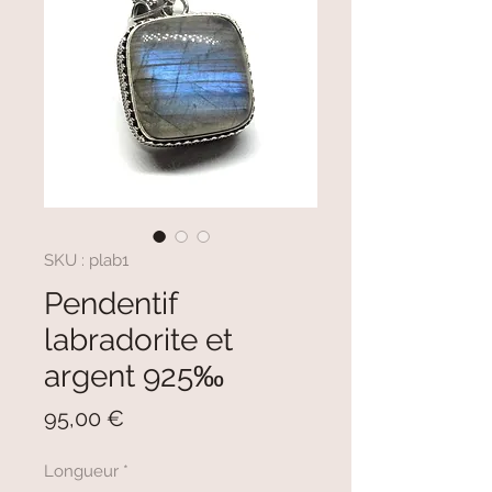
SKU : plab1
Pendentif
labradorite et
argent 925‰
Prix
95,00 €
Longueur
*