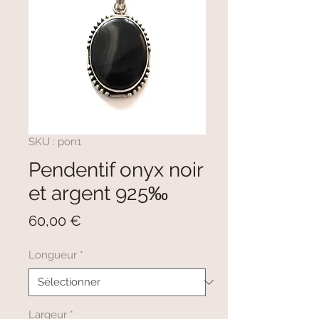
SKU : pon1
Pendentif onyx noir
et argent 925‰
Prix
60,00 €
Longueur
*
Largeur
*