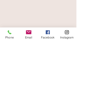
paiement sécurisé
livraison offerte
et rapide
Phone
Email
Facebook
Instagram
A votre écoute
06 87 56 91 61
boutique
Gaïa 8 place Jean Jaurès 30250 Sommières