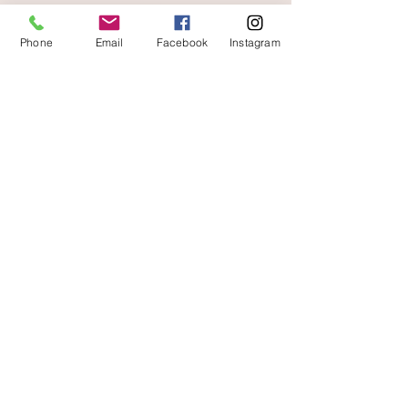
et rapide
Phone
Email
Facebook
Instagram
A votre écoute
06 87 56 91 61
boutique
Gaïa 8 place Jean Jaurès 30250 Sommières
Contact
Livraisons et retours
Conditions d'utilisation
Mentions légales
Paiements sécurisés