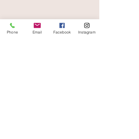
livraison offerte
et rapide
Phone
Email
Facebook
Instagram
A votre écoute
06 87 56 91 61
boutique
Gaïa 8 place Jean Jaurès 30250 Sommières
Contact
Livraisons et retours
Conditions d'utilisation