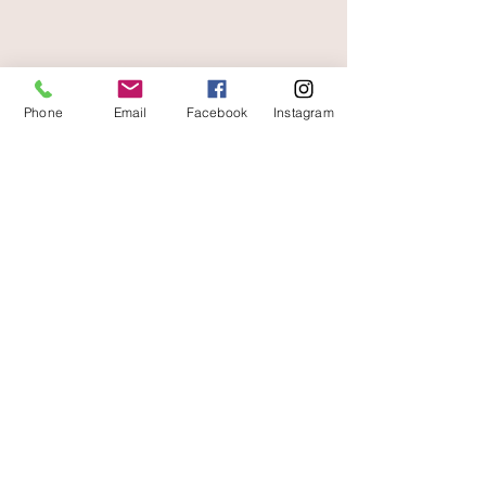
livraison offerte
et rapide
Phone
Email
Facebook
Instagram
A votre écoute
06 87 56 91 61
boutique
Gaïa 8 place Jean Jaurès 30250 Sommières
Contact
Livraisons et retours
Conditions d'utilisation