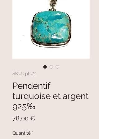
SKU : ptq21
Pendentif
turquoise et argent
925‰
Prix
78,00 €
Quantité
*