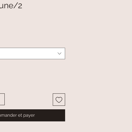
lune/2
mander et payer