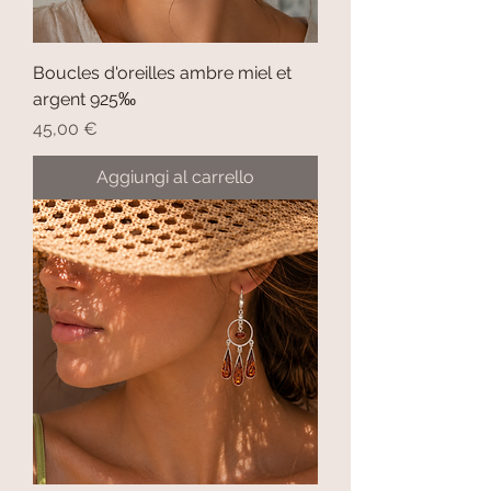
Boucles d'oreilles ambre miel et
argent 925‰
Prezzo
45,00 €
Aggiungi al carrello