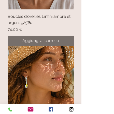
Boucles d'oreilles L'infini ambre et
argent 925‰
Prezzo
74,00 €
Aggiungi al carrello