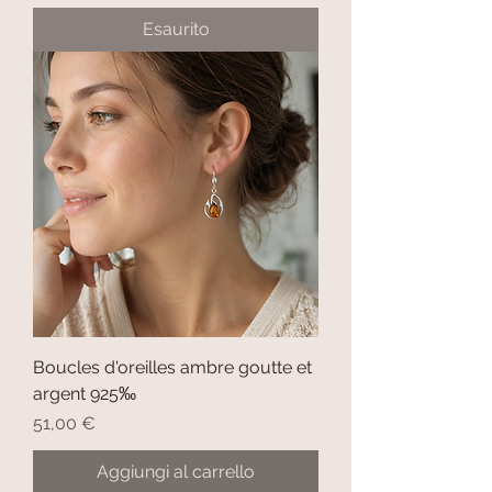
Esaurito
Boucles d'oreilles ambre goutte et
argent 925‰
Prezzo
51,00 €
Aggiungi al carrello