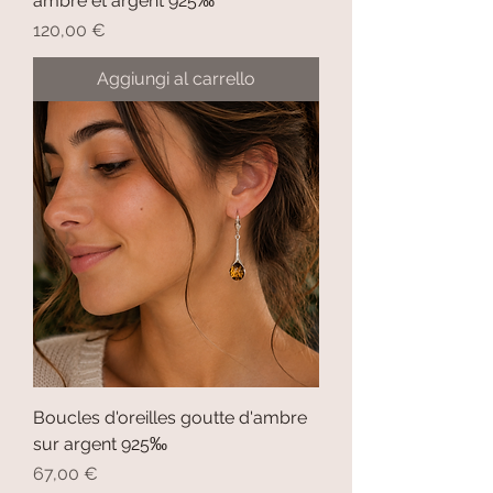
ambre et argent 925‰
Prezzo
120,00 €
Aggiungi al carrello
Boucles d'oreilles goutte d'ambre
sur argent 925‰
Prezzo
67,00 €