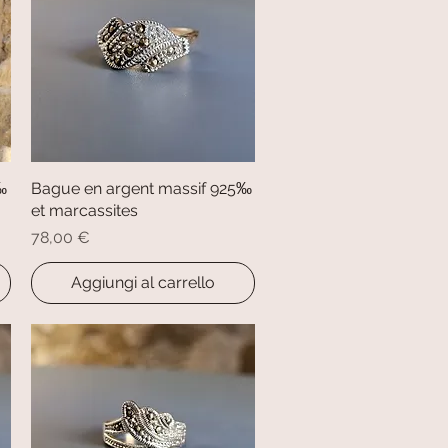
‰
Bague en argent massif 925‰
Vista rapida
et marcassites
Prezzo
78,00 €
Aggiungi al carrello