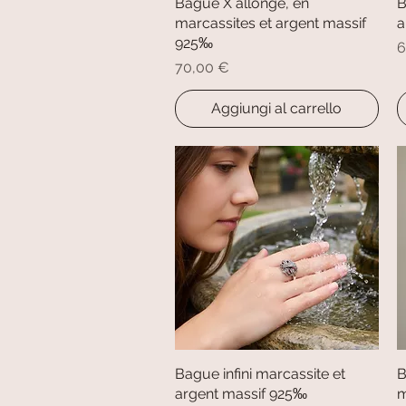
Bague X allongé, en
Vista rapida
B
marcassites et argent massif
a
925‰
P
6
Prezzo
70,00 €
Aggiungi al carrello
Bague infini marcassite et
Vista rapida
B
argent massif 925‰
m