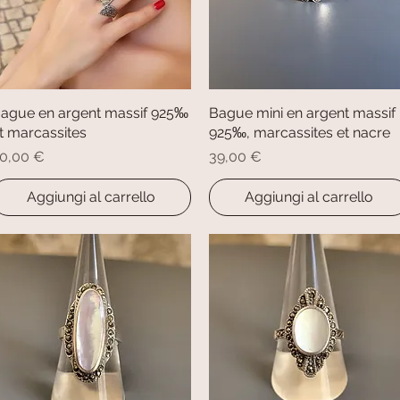
ague en argent massif 925‰
Vista rapida
Bague mini en argent massif
Vista rapida
t marcassites
925‰, marcassites et nacre
rezzo
Prezzo
0,00 €
39,00 €
Aggiungi al carrello
Aggiungi al carrello