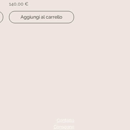
Prezzo
140,00 €
Aggiungi al carrello
A votre écoute
06 87 56 91 61
Contatto
Consegne