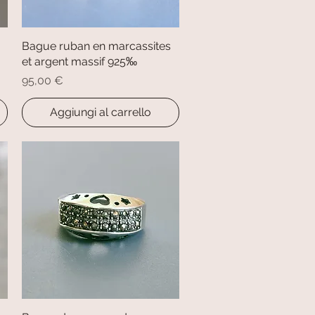
Bague ruban en marcassites
Vista rapida
et argent massif 925‰
Prezzo
95,00 €
Aggiungi al carrello