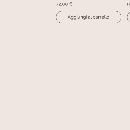
Prezzo
P
72,00 €
9
Aggiungi al carrello
paiement sécurisé