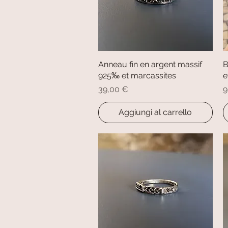
Anneau fin en argent massif
Vista rapida
B
925‰ et marcassites
e
Prezzo
P
39,00 €
9
Aggiungi al carrello