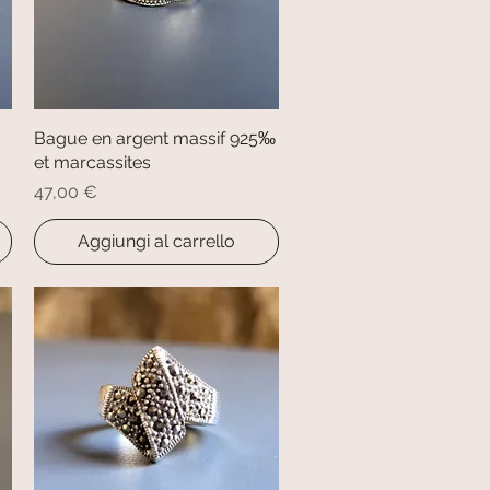
Bague en argent massif 925‰
Vista rapida
et marcassites
Prezzo
47,00 €
Aggiungi al carrello