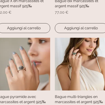
ague X en marcassites et
Vista rapida
Bague dix marcassites et
Vista rapida
rgent massif 925‰
argent massif 925‰
rezzo
Prezzo
2,00 €
77,00 €
Aggiungi al carrello
Aggiungi al carrello
ague pyramide avec
Vista rapida
Bague multi-triangles en
Vista rapida
arcassites et argent 925‰
marcassites et argent 925‰