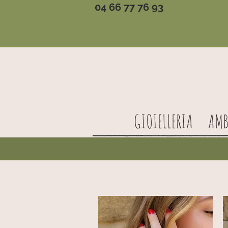
04 66 77 76 93
GIOIELLERIA
AMB