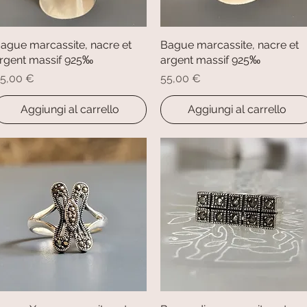
ague marcassite, nacre et
Vista rapida
Bague marcassite, nacre et
Vista rapida
rgent massif 925‰
argent massif 925‰
rezzo
Prezzo
5,00 €
55,00 €
Aggiungi al carrello
Aggiungi al carrello