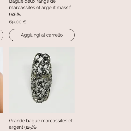
Bague deux rangs de
Vista rapida
marcassites et argent massif
925‰
Prezzo
69,00 €
Aggiungi al carrello
Grande bague marcassites et
Vista rapida
argent 925‰