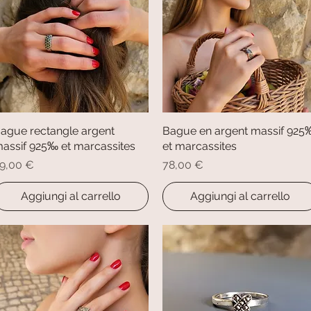
ague rectangle argent
Vista rapida
Bague en argent massif 925
Vista rapida
assif 925‰ et marcassites
et marcassites
rezzo
Prezzo
9,00 €
78,00 €
Aggiungi al carrello
Aggiungi al carrello