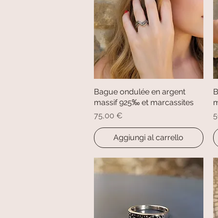
Bague ondulée en argent
Vista rapida
B
massif 925‰ et marcassites
m
Prezzo
P
75,00 €
5
Aggiungi al carrello