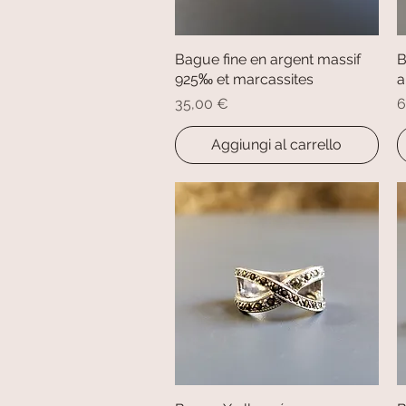
Bague fine en argent massif
Vista rapida
B
925‰ et marcassites
a
Prezzo
P
35,00 €
6
Aggiungi al carrello