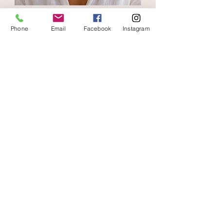
Pendentif turquoise spiny oyster
Phone
Email
Facebook
Instagram
rectangle et argent 925‰
Prezzo
75,00 €
Pendentif turquoise oyster et
argent 925‰
Prezzo
75,00 €