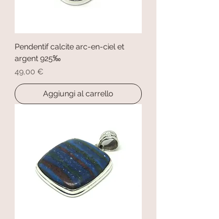
Pendentif calcite arc-en-ciel et
argent 925‰
Prezzo
49,00 €
Aggiungi al carrello