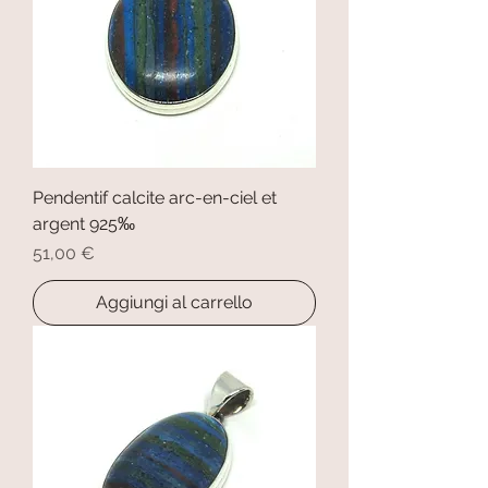
Pendentif calcite arc-en-ciel et
argent 925‰
Prezzo
51,00 €
Aggiungi al carrello