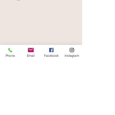
paiement sécurisé
livraison offerte
et rapide
Phone
Email
Facebook
Instagram
A votre écoute
06 87 56 91 61
Informazioni sul tuo negozio
Gaia, 8° posto Jean Jaurès
30250 Sommieres Francia
04 66 77 76 93
/
06 87 56 91 61
gaiagrum@gmail.com