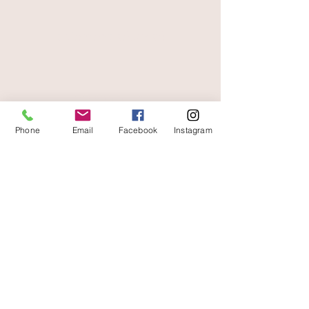
paiement sécurisé
livraison offerte
et rapide
Phone
Email
Facebook
Instagram
A votre écoute
06 87 56 91 61
Informazioni sul tuo negozio
Gaia, 8° posto Jean Jaurès
30250 Sommieres Francia
04 66 77 76 93
/
06 87 56 91 61
gaiagrum@gmail.com