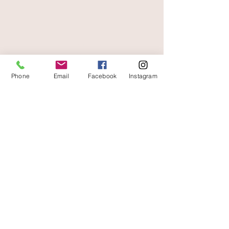
livraison offerte
et rapide
Phone
Email
Facebook
Instagram
A votre écoute
06 87 56 91 61
Informazioni sul tuo negozio
Gaia, 8° posto Jean Jaurès
30250 Sommieres Francia
04 66 77 76 93
/
06 87 56 91 61
gaiagrum@gmail.com