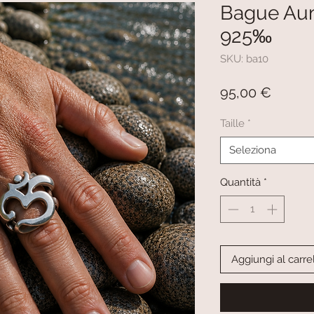
Bague Aum
925‰
SKU: ba10
Prezz
95,00 €
Taille
*
Seleziona
Quantità
*
Aggiungi al carre