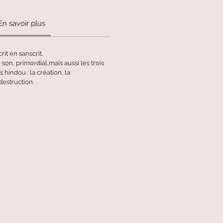
En savoir plus
rit en sanscrit.
un son, primordial,mais aussi les trois
 hindou : la création, la
destruction.
A votre écoute
06 87 56 91 61