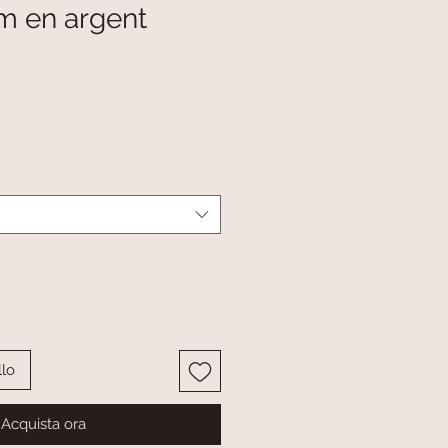
 en argent
o
llo
Acquista ora