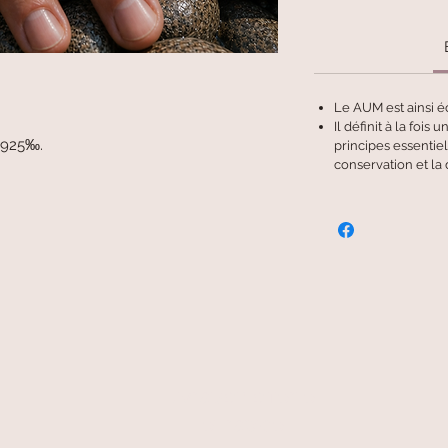
Le AUM est ainsi éc
Il définit à la fois 
 925‰.
principes essentiels
conservation et la 
livraison offerte
et rapide