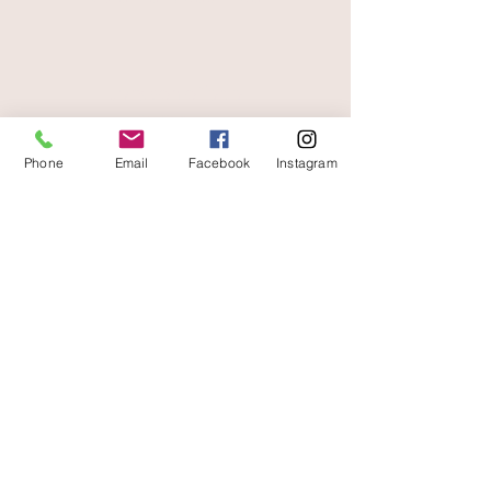
livraison offerte
et rapide
Phone
Email
Facebook
Instagram
A votre écoute
06 87 56 91 61
Informazioni sul tuo negozio
Gaia, 8° posto Jean Jaurès
30250 Sommieres Francia
04 66 77 76 93
/
06 87 56 91 61
gaiagrum@gmail.com