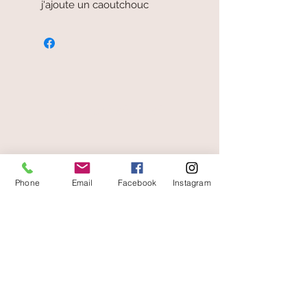
j'ajoute un caoutchouc
paiement sécurisé
livraison offerte
Phone
Email
Facebook
Instagram
et rapide
A votre écoute
06 87 56 91 61
Informazioni sul tuo negozio