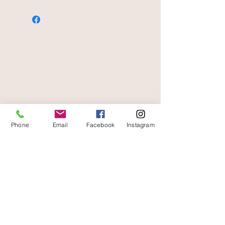
paiement sécurisé
livraison offerte
et rapide
Phone
Email
Facebook
Instagram
A votre écoute
06 87 56 91 61
Informazioni sul tuo negozio
Gaia, 8° posto Jean Jaurès