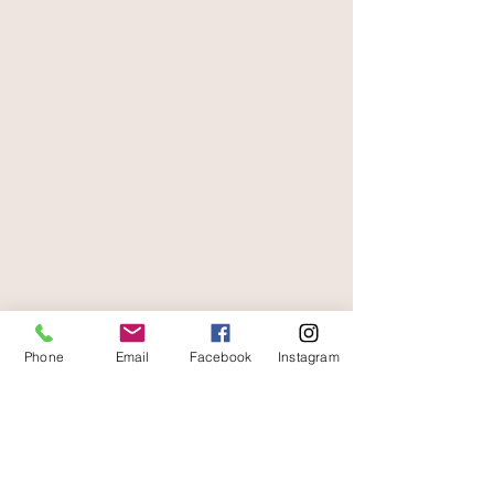
paiement sécurisé
Phone
Email
Facebook
Instagram
livraison offerte
et rapide