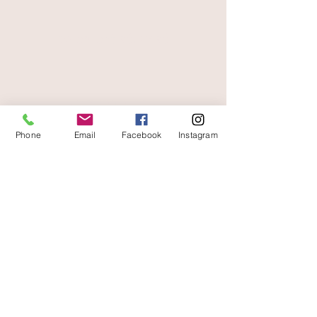
canette de boisson fondues.
Tous les bijoux sont garantis sans
paiement sécurisé
nickel.
Matériau très léger qui permet de
faire des bijoux faciles à porter.
livraison offerte
et rapide
Phone
Email
Facebook
Instagram
A votre écoute
06 87 56 91 61
Informazioni sul tuo negozio
Gaia, 8° posto Jean Jaurès
30250 Sommieres Francia
04 66 77 76 93
/
06 87 56 91 61
gaiagrum@gmail.com