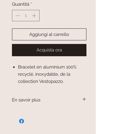
Quantità
*
Aggiungi al carrello
Acquista ora
Bracelet en aluminium 100%
recyclé, inoxydable, de la
collection Vestopazzo.
En savoir plus
Les bijoux de la marque Vestopazzo
sont fabriqués à la main dans des
ateliers qui recyclent les matériaux.
Ainsi, les bijoux en aluminium sont
issus des capsules de bouteilles et