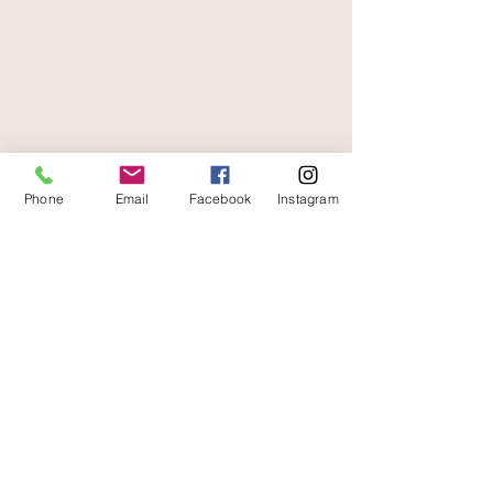
paiement sécurisé
livraison offerte
et rapide
Phone
Email
Facebook
Instagram
A votre écoute
06 87 56 91 61
Informazioni sul tuo negozio
Gaia, 8° posto Jean Jaurès
30250 Sommieres Francia
04 66 77 76 93
/
06 87 56 91 61
gaiagrum@gmail.com