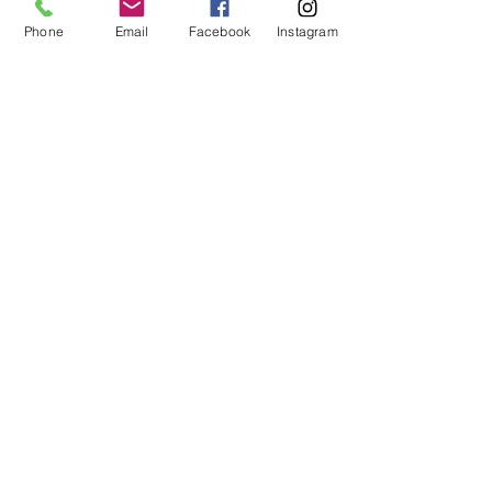
Phone
Email
Facebook
Instagram
A votre écoute
06 87 56 91 61
Informazioni sul tuo negozio
Gaia, 8° posto Jean Jaurès
30250 Sommieres Francia
04 66 77 76 93
/
06 87 56 91 61
gaiagrum@gmail.com
Contatto
Consegne
Condizioni d'uso
Avviso legale
Pagamenti sicuri